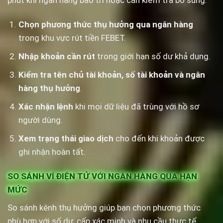
Chọn phương thức thụ hưởng qua ngân hàng
trong khu vực rút tiền FEBET.
Nhập khoản cần rút
trong giới hạn số dư khả dụng.
Kiểm tra tên chủ tài khoản, số tài khoản và ngân
hàng thụ hưởng
.
Xác nhận lệnh
khi mọi dữ liệu đã trùng với hồ sơ
người dùng.
Xem trạng thái giao dịch
cho đến khi khoản được
ghi nhận hoàn tất.
SO SÁNH VÍ ĐIỆN TỬ VỚI NGÂN HÀNG QUA HẠN
MỨC
So sánh kênh thụ hưởng giúp bạn chọn phương thức
phù hợp với số dư, cấp xác minh và nhu cầu thực tế.