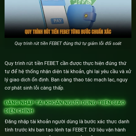
Quy trình rút tiền FEBET đúng thứ tự giảm lỗi đối soát
Quy trình rút tiền FEBET cần được thực hiện đúng thứ
tự để hệ thống nhận diện tài khoản, ghi lại yêu cầu và xử
lý giao dịch ổn định. Bạn càng thao tác mạch lạc, nguy
cơ phát sinh lỗi càng thấp.
ĐĂNG NHẬP TÀI KHOẢN NGƯỜI DÙNG TRÊN GIAO
DIỆN CHÍNH
Đăng nhập tài khoản người dùng là bước xác thực danh
tính trước khi bạn tạo lệnh tại FEBET. Dữ liệu vận hành