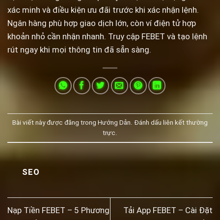
xác minh và điều kiện ưu đãi trước khi xác nhận lệnh.
Ngân hàng phù hợp giao dịch lớn, còn ví điện tử hợp
khoản nhỏ cần nhận nhanh. Truy cập FEBET và tạo lệnh
rút ngay khi mọi thông tin đã sẵn sàng.
Bài viết này được đăng trong
Hướng Dẫn
. Đánh dấu
liên kết thường
trực
.
SEO
Nạp Tiền FEBET – 5 Phương
Tải App FEBET – Cài Đặt