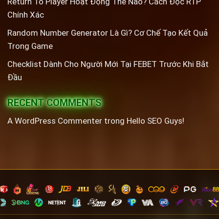
Return To Player Hoạt Động Thế Nào? Cách Đọc RTP
Chính Xác
Random Number Generator Là Gì? Cơ Chế Tạo Kết Quả
Trong Game
Checklist Dành Cho Người Mới Tại FEBET Trước Khi Bắt
Đầu
RECENT COMMENTS
A WordPress Commenter
trong
Hello SEO Guys!