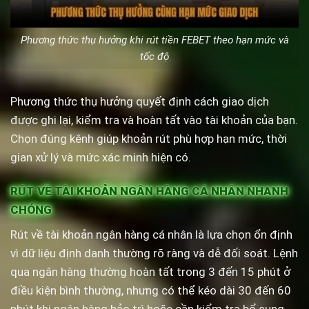
Phương thức thụ hưởng khi rút tiền FEBET theo hạn mức và
tốc độ
Phương thức thụ hưởng quyết định cách giao dịch
được ghi lại, kiểm tra và hoàn tất vào tài khoản của bạn.
Chọn đúng kênh giúp khoản rút phù hợp hạn mức, thời
gian xử lý và mức xác minh hiện có.
RÚT VỀ TÀI KHOẢN NGÂN HÀNG CÁ NHÂN NHANH
CHÓNG
Rút về tài khoản ngân hàng cá nhân là lựa chọn ổn định
vì dữ liệu định danh thường rõ ràng và dễ đối soát. Lệnh
qua ngân hàng thường hoàn tất trong 3 đến 15 phút ở
điều kiện bình thường, nhưng có thể kéo dài 30 đến 60
phút khi ngân hàng bảo trì hoặc cần kiểm tra bổ sung.